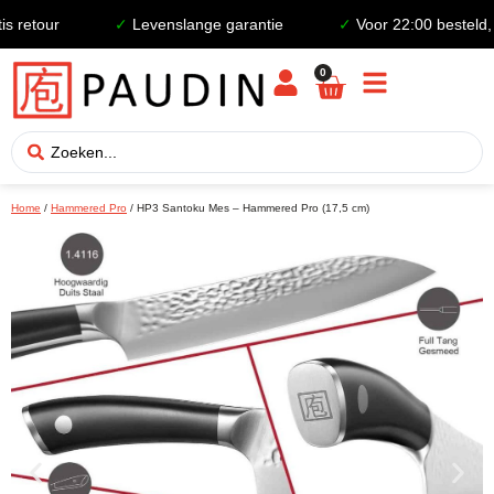
retour
✓
Levenslange garantie
✓
Voor 22:00 besteld, d
0
Home
/
Hammered Pro
/ HP3 Santoku Mes – Hammered Pro (17,5 cm)