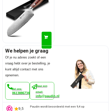
We helpen je graag
Of je nu advies zoekt of een
vraag hebt over je bestelling, je
kunt altijd contact met ons
opnemen.
Stuur een
Bel ons:
email:
0613886734
info@paudin.nl
Paudin wordt beoordeeld met een 9,4 op