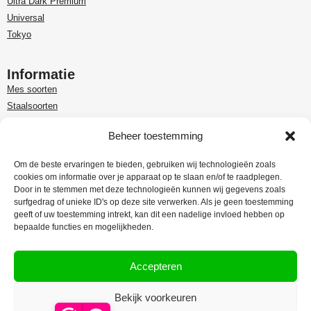
Ultra Dark Premium
Universal
Tokyo
Informatie
Mes soorten
Staalsoorten
Over Paudin
Beheer toestemming
Paudin-dealer in Benelux
Customer care
Om de beste ervaringen te bieden, gebruiken wij technologieën zoals
cookies om informatie over je apparaat op te slaan en/of te raadplegen.
Garantie en retour
Door in te stemmen met deze technologieën kunnen wij gegevens zoals
Leveringsinformatie
surfgedrag of unieke ID's op deze site verwerken. Als je geen toestemming
Klachtenregeling
geeft of uw toestemming intrekt, kan dit een nadelige invloed hebben op
bepaalde functies en mogelijkheden.
Privacy Policy
Algemene voorwaarden
Accepteren
Bekijk voorkeuren
Webdesign:
Rex Media