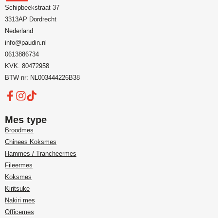
Schipbeekstraat 37
3313AP Dordrecht
Nederland
info@paudin.nl
0613886734
KVK: 80472958
BTW nr: NL003444226B38
Mes type
Broodmes
Chinees Koksmes
Hammes / Trancheermes
Fileermes
Koksmes
Kiritsuke
Nakiri mes
Officemes