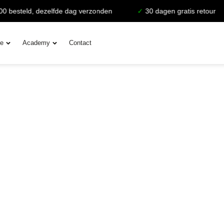
 besteld, dezelfde dag verzonden
✓
30 dagen gratis retour
ie
Academy
Contact