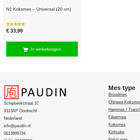
N1 Koksmes – Universal (20 cm)
Gewaardeerd
€
33,99
5.00
uit 5
In winkelwagen
Mes type
Broodmes
Chinees Koksme
Schipbeekstraat 37
Hammes / Tranc
3313AP Dordrecht
Fileermes
Nederland
Koksmes
info@paudin.nl
Kiritsuke
0613886734
Nakiri mes