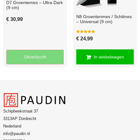
D7 Groentemes – Ultra Dark
(9 cm)
N8 Groentenmes / Schilmes
€
30,99
– Universal (9 cm)
Gewaardeerd
€
24,99
5.00
uit 5
Uitverkocht
In winkelwagen
Schipbeekstraat 37
3313AP Dordrecht
Nederland
info@paudin.nl