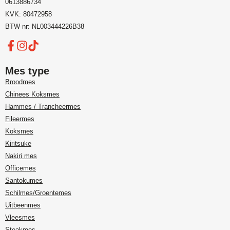
0613886734
KVK: 80472958
BTW nr: NL003444226B38
Mes type
Broodmes
Chinees Koksmes
Hammes / Trancheermes
Fileermes
Koksmes
Kiritsuke
Nakiri mes
Officemes
Santokumes
Schilmes/Groentemes
Uitbeenmes
Vleesmes
Steakmes