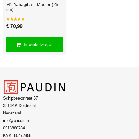
M1 Yanagiba – Master (25
cm)
Gewaardeerd
€
70,99
5.00
uit 5
In winkelwagen
Schipbeekstraat 37
3313AP Dordrecht
Nederland
info@paudin.nl
0613886734
KVK: 80472958