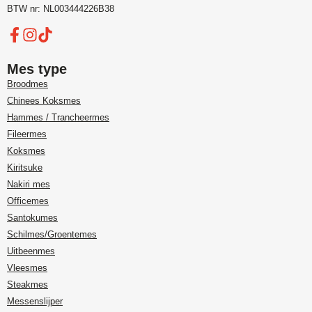
BTW nr: NL003444226B38
Mes type
Broodmes
Chinees Koksmes
Hammes / Trancheermes
Fileermes
Koksmes
Kiritsuke
Nakiri mes
Officemes
Santokumes
Schilmes/Groentemes
Uitbeenmes
Vleesmes
Steakmes
Messenslijper