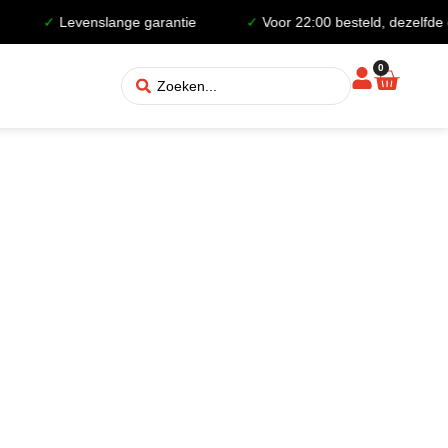
✓
Levenslange garantie
✓
Voor 22:00 besteld, dezelfde 
0