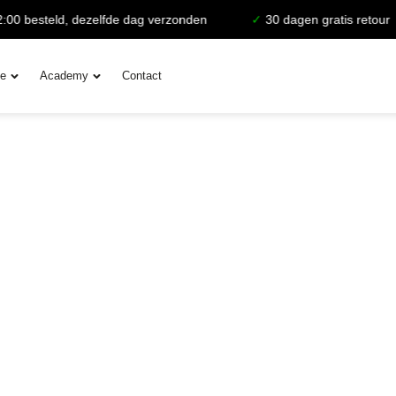
0 besteld, dezelfde dag verzonden
✓
30 dagen gratis retour
ie
Academy
Contact