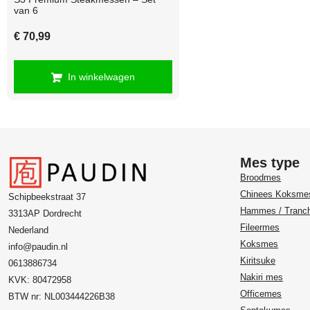
van 6
€
70,99
In winkelwagen
Mes type
Broodmes
Chinees Koksme
Schipbeekstraat 37
Hammes / Tranc
3313AP Dordrecht
Fileermes
Nederland
Koksmes
info@paudin.nl
Kiritsuke
0613886734
Nakiri mes
KVK: 80472958
Officemes
BTW nr: NL003444226B38