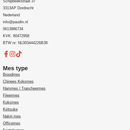
Schipbeekstraat 37
3313AP Dordrecht
Nederland
info@paudin.nl
0613886734
KVK: 80472958
BTW nr: NL003444226B38
Mes type
Broodmes
Chinees Koksmes
Hammes / Trancheermes
Fileermes
Koksmes
Kiritsuke
Nakiri mes
Officemes