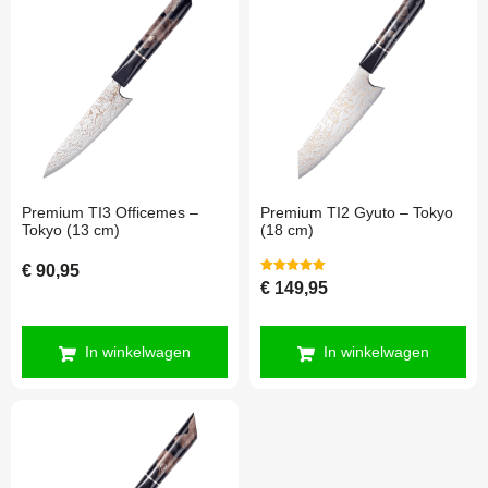
Premium TI3 Officemes –
Premium TI2 Gyuto – Tokyo
Tokyo (13 cm)
(18 cm)
€
90,95
Gewaardeerd
€
149,95
5.00
uit 5
In winkelwagen
In winkelwagen