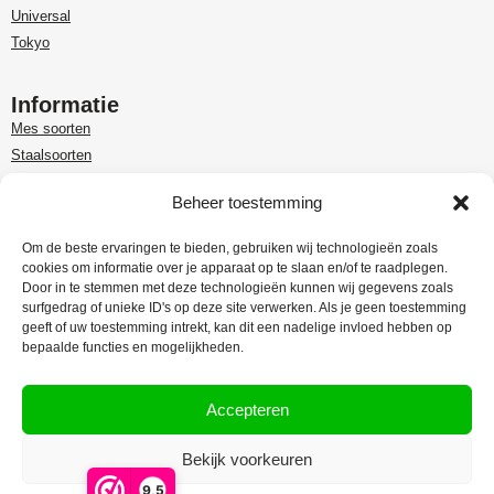
Universal
Tokyo
Informatie
Mes soorten
Staalsoorten
Over Paudin
Beheer toestemming
Paudin-dealer in Benelux
Customer care
Om de beste ervaringen te bieden, gebruiken wij technologieën zoals
cookies om informatie over je apparaat op te slaan en/of te raadplegen.
Garantie en retour
Door in te stemmen met deze technologieën kunnen wij gegevens zoals
Leveringsinformatie
surfgedrag of unieke ID's op deze site verwerken. Als je geen toestemming
Klachtenregeling
geeft of uw toestemming intrekt, kan dit een nadelige invloed hebben op
bepaalde functies en mogelijkheden.
Privacy Policy
Algemene voorwaarden
Accepteren
Bekijk voorkeuren
Webdesign:
Rex Media
9,5