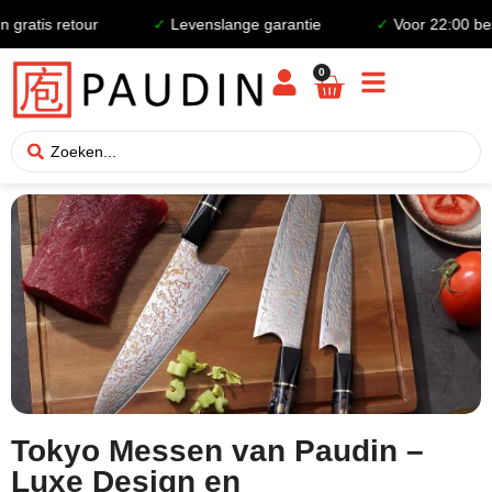
ratis retour
✓
Levenslange garantie
✓
Voor 22:00 best
0
Tokyo Messen van Paudin –
Luxe Design en