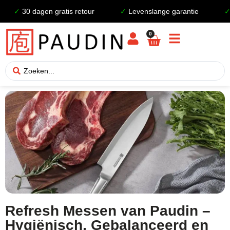
✓
30 dagen gratis retour
✓
Levenslange garantie
✓
V
0
Refresh Messen van Paudin –
Hygiënisch, Gebalanceerd en