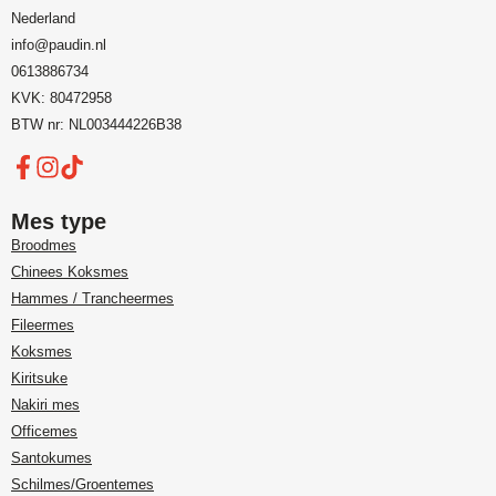
Nederland
info@paudin.nl
0613886734
KVK: 80472958
BTW nr: NL003444226B38
Mes type
Broodmes
Chinees Koksmes
Hammes / Trancheermes
Fileermes
Koksmes
Kiritsuke
Nakiri mes
Officemes
Santokumes
Schilmes/Groentemes