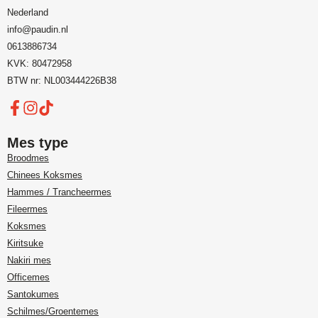
Nederland
info@paudin.nl
0613886734
KVK: 80472958
BTW nr: NL003444226B38
Mes type
Broodmes
Chinees Koksmes
Hammes / Trancheermes
Fileermes
Koksmes
Kiritsuke
Nakiri mes
Officemes
Santokumes
Schilmes/Groentemes