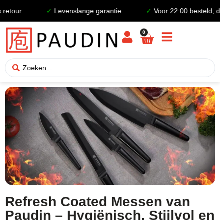
etour
✓
Levenslange garantie
✓
Voor 22:00 besteld, de
0
Refresh Coated Messen van
Paudin – Hygiënisch, Stijlvol en