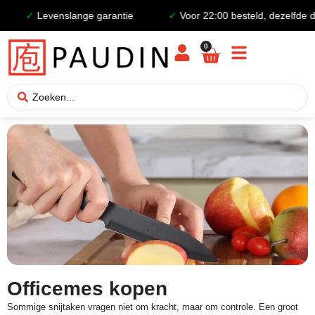
evenslange garantie
✓
Voor 22:00 besteld, dezelfde dag verz
0
Officemes kopen
Sommige snijtaken vragen niet om kracht, maar om controle. Een groot