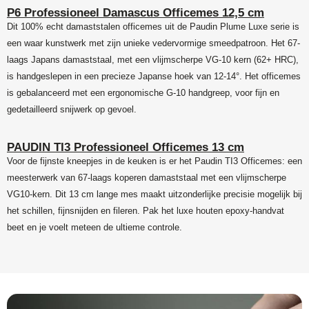
P6 Professioneel Damascus Officemes 12,5 cm
Dit 100% echt damaststalen officemes uit de Paudin Plume Luxe serie is
een waar kunstwerk met zijn unieke vedervormige smeedpatroon. Het 67-
laags Japans damaststaal, met een vlijmscherpe VG-10 kern (62+ HRC),
is handgeslepen in een precieze Japanse hoek van 12-14°. Het officemes
is gebalanceerd met een ergonomische G-10 handgreep, voor fijn en
gedetailleerd snijwerk op gevoel.
PAUDIN TI3 Professioneel Officemes 13 cm
Voor de fijnste kneepjes in de keuken is er het Paudin TI3 Officemes: een
meesterwerk van 67-laags koperen damaststaal met een vlijmscherpe
VG10-kern. Dit 13 cm lange mes maakt uitzonderlijke precisie mogelijk bij
het schillen, fijnsnijden en fileren. Pak het luxe houten epoxy-handvat
beet en je voelt meteen de ultieme controle.