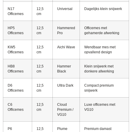
N17
12,5
Universal
Dagelijks klein snijwerk
Officemes
cm
HP5
12,5
Hammered
Officemes met
Officemes
cm
Pro
gehamerde afwerking
KW5
12,5
Aichi Wave
Wendbaar mes met
Officemes
cm
opvallend design
HB8
12,5
Hammer
Klein snijwerk met
Officemes
cm
Black
donkere afwerking
D6
12,5
Ultra Dark
Compact premium
Officemes
cm
snijwerk
C6
12,5
Cloud
Luxe officemes met
Officemes
cm
Premium /
VG10
VG10
P6
12,5
Plume
Premium damast