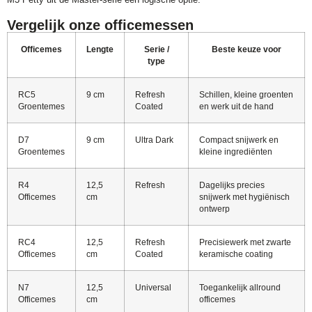
Vergelijk onze officemessen
Officemes
Lengte
Serie /
Beste keuze voor
type
RC5
9 cm
Refresh
Schillen, kleine groenten
Groentemes
Coated
en werk uit de hand
D7
9 cm
Ultra Dark
Compact snijwerk en
Groentemes
kleine ingrediënten
R4
12,5
Refresh
Dagelijks precies
Officemes
cm
snijwerk met hygiënisch
ontwerp
RC4
12,5
Refresh
Precisiewerk met zwarte
Officemes
cm
Coated
keramische coating
N7
12,5
Universal
Toegankelijk allround
Officemes
cm
officemes