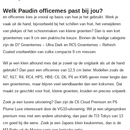
Welk Paudin officemes past bij jou?
en officemes kies je vooral op basis van hoe je het gebruikt. Werk je
vaak uit de hand, bijvoorbeeld bij het schillen van fruit, het verwijderen
van plekjes of het schoonmaken van kleine groenten? Dan is een kort
groentemes van 9 cm een praktische keuze. Binnen de huidige categorie
zijn de D7 Groentemes – Ultra Dark en RC5 Groentemes – Refresh
Coated voorbeelden van zulke compacte 9 cm messen.
Wil je een klein allround mes dat je zowel op de snijplank als uit de hand
gebruikt? Dan past een officemes van 12,5 cm beter. Modellen zoals de
N7, N17, R4, RC4, HP5, HB8, C6, D6, P6 en KW5 geven meer lengte dan
een groentemes, maar blijven veel wendbaarder dan een koksmes. Dat
maakt ze geschikt voor fruit, kleine groenten, kruiden en precies snijwerk.
Zoek je een luxere uitvoering? Dan zijn de C6 Cloud Premium en P6
Plume Luxe interessant door de VG10-uitvoering. Wil je een uitgesproken
premium mes met een andere uitstraling, dan past de TI3 Tokyo van 13
cm goed bij die wens. Zoek je een Japans klein keukenmes, dan is de
M3 Petty uit de Master-serie een logische optie.