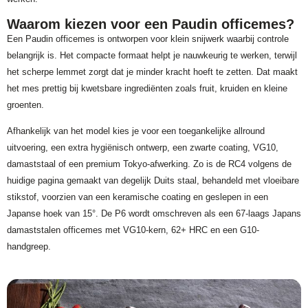
Waarom kiezen voor een Paudin officemes?
Een Paudin officemes is ontworpen voor klein snijwerk waarbij controle
belangrijk is. Het compacte formaat helpt je nauwkeurig te werken, terwijl
het scherpe lemmet zorgt dat je minder kracht hoeft te zetten. Dat maakt
het mes prettig bij kwetsbare ingrediënten zoals fruit, kruiden en kleine
groenten.
Afhankelijk van het model kies je voor een toegankelijke allround
uitvoering, een extra hygiënisch ontwerp, een zwarte coating, VG10,
damaststaal of een premium Tokyo-afwerking. Zo is de RC4 volgens de
huidige pagina gemaakt van degelijk Duits staal, behandeld met vloeibare
stikstof, voorzien van een keramische coating en geslepen in een
Japanse hoek van 15°. De P6 wordt omschreven als een 67-laags Japans
damaststalen officemes met VG10-kern, 62+ HRC en een G10-
handgreep.