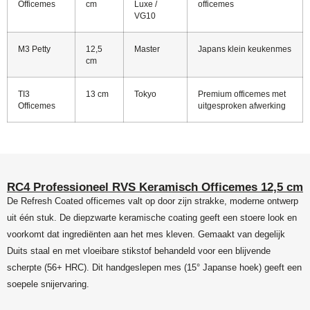
Officemes
cm
Luxe /
officemes
VG10
M3 Petty
12,5
Master
Japans klein keukenmes
cm
TI3
13 cm
Tokyo
Premium officemes met
Officemes
uitgesproken afwerking
RC4 Professioneel RVS Keramisch Officemes 12,5 cm
De Refresh Coated officemes valt op door zijn strakke, moderne ontwerp
uit één stuk. De diepzwarte keramische coating geeft een stoere look en
voorkomt dat ingrediënten aan het mes kleven. Gemaakt van degelijk
Duits staal en met vloeibare stikstof behandeld voor een blijvende
scherpte (56+ HRC). Dit handgeslepen mes (15° Japanse hoek) geeft een
soepele snijervaring.