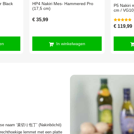
r Black
HP4 Nakiri Mes- Hammered Pro
P5 Nakiri 
(17,5 cm)
cm / VG10
€
35,99
Gewaardeerd
€
119,99
5.00
uit 5
en
In winkelwagen
Japanse naam ‘菜切り包丁’ (Nakiribōchō)
, rechthoekige lemmet met een platte