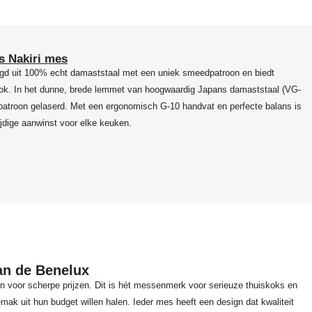
s Nakiri mes
digd uit 100% echt damaststaal met een uniek smeedpatroon en biedt
kok. In het dunne, brede lemmet van hoogwaardig Japans damaststaal (VG-
patroon gelaserd. Met een ergonomisch G-10 handvat en perfecte balans is
ijdige aanwinst voor elke keuken.
n de Benelux
n voor scherpe prijzen. Dit is hét messenmerk voor serieuze thuiskoks en
emak uit hun budget willen halen. Ieder mes heeft een design dat kwaliteit