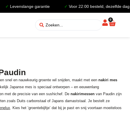
venslange garantie
✓
Voor 22:00 besteld, dezelfde dag verzon
0
 Paudin
uken snel en nauwkeurig groente wil snijden, maakt met een
nakiri mes
kelijk Japanse mes is speciaal ontworpen – en eeuwenlang
den met de precisie van een sushichef. De
nakirimessen
van Paudin zijn
en zoals Duits carbonstaal of Japans damaststaal. Je bestelt ze
enelux
. Kies het ‘groentebijltje’ dat bij je past en snij voortaan moeiteloos