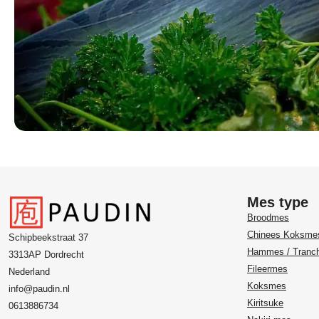
Mes type
Broodmes
Chinees Koksme
Schipbeekstraat 37
Hammes / Tranc
3313AP Dordrecht
Fileermes
Nederland
Koksmes
info@paudin.nl
Kiritsuke
0613886734