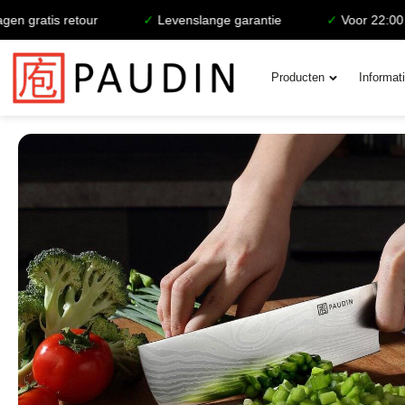
is retour
✓
Levenslange garantie
✓
Voor 22:00 besteld
Producten
Informat