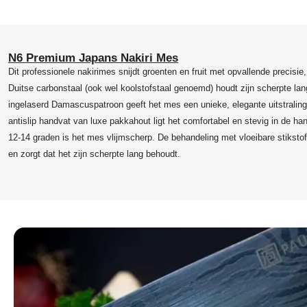
N6 Premium Japans Nakiri Mes
Dit professionele nakirimes snijdt groenten en fruit met opvallende precisie
Duitse carbonstaal (ook wel koolstofstaal genoemd) houdt zijn scherpte lan
ingelaserd Damascuspatroon geeft het mes een unieke, elegante uitstralin
antislip handvat van luxe pakkahout ligt het comfortabel en stevig in de h
12-14 graden is het mes vlijmscherp. De behandeling met vloeibare stikstof
en zorgt dat het zijn scherpte lang behoudt.