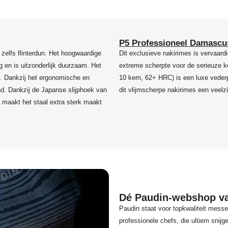
P5 Professioneel Damascu
, zelfs flinterdun. Het hoogwaardige
Dit exclusieve nakirimes is vervaar
g en is uitzonderlijk duurzaam. Het
extreme scherpte voor de serieuze 
g. Dankzij het ergonomische en
10 kern, 62+ HRC) is een luxe veder
and. Dankzij de Japanse slijphoek van
dit vlijmscherpe nakirimes een veelz
 maakt het staal extra sterk maakt
Dé Paudin-webshop va
Paudin staat voor topkwaliteit messe
professionele chefs, die ultiem snijg