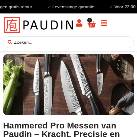
 gratis retour
✓
Levenslange garantie
✓
Voor 22:00 be
0
Hammered Pro Messen van
Paudin – Kracht, Precisie en