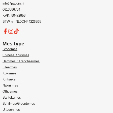
info@paudin.nl
0613886734
KVK: 80472958
BTW nr: NL003444226B38
Mes type
Broodmes
Chinees Koksmes
Hammes / Trancheermes
Fileermes
Koksmes
Kiritsuke
Nakiri mes
Officemes
Santokumes
Schilmes/Groentemes
Uitbeenmes