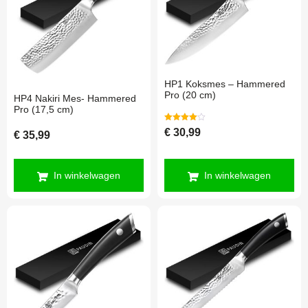
HP1 Koksmes – Hammered
Pro (20 cm)
HP4 Nakiri Mes- Hammered
Pro (17,5 cm)
Gewaardeerd
€
30,99
€
35,99
4.00
uit 5
In winkelwagen
In winkelwagen