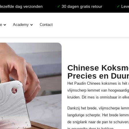
lfde dag verzonden
✓
30 dagen gratis retour
✓
Levensla
ie
Academy
Contact
Chinese Koksme
Precies en Duu
Het Paudin Chinees koksmes is hét m
vlijmscherp lemmet van hoogwaardig ro
kruiden. Dit mes is onmisbaar in elk
Dankzij het brede, vlijmscherpe lemm
langdurige scherpte. Het brede lem
de snijplank naar de pan te schuiven
in gevogelte door te hakken.