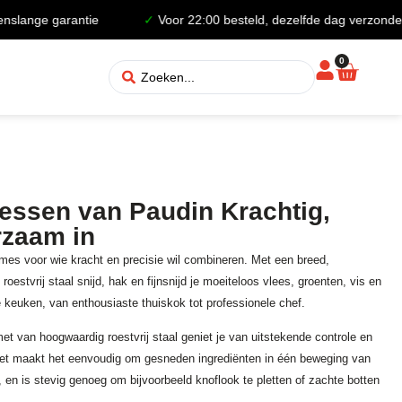
nge garantie
✓
Voor 22:00 besteld, dezelfde dag verzonden
0
ssen van Paudin Krachtig,
rzaam in
es voor wie kracht en precisie wil combineren. Met een breed,
estvrij staal snijd, hak en fijnsnijd je moeiteloos vlees, groenten, vis en
e keuken, van enthousiaste thuiskok tot professionele chef.
et van hoogwaardig roestvrij staal geniet je van uitstekende controle en
met maakt het eenvoudig om gesneden ingrediënten in één beweging van
, en is stevig genoeg om bijvoorbeeld knoflook te pletten of zachte botten