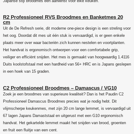
Japanse stijl broodmes een aanwinst voor elke keuken.
R2 Professioneel RVS Broodmes en Banketmes 20
cm
Uit de De Refresh serie, dit moderne one-piece design is een streling voor
het oog. Doordat dit mes uit één stuk is vervaardigd, is er geen enkele
plaats meer over waar bacteriën zich kunnen nestelen en voortplanten.
Het handvat is ergonomisch ontworpen voor een comfortabele grip,
veiliger en efficiënt snijden. Het mes is gemaakt van hoogwaardig 1.4116
Duits koolstofstaal met een hardheid van 56+ HRC en is Japans geslepen
in een hoek van 15 graden.
C2 Professioneel Broodmes – Damascus / VG10
Zoek je een broodmes van superieure kwaliteit? Dan is het Paudin C2
Professioneel Damascus Broodmes precies wat je nodig hebt. Dit
vlijmscherpe keukenmes, met zijn 20 cm lange lemmet, is vervaardigd uit
67 lagen Japans Damaststaal en uitgerust met een G10 ergonomisch
handvat. Het gekartelde lemmet maakt het snijden van brood, groenten
en fruit een fluitje van een cent.