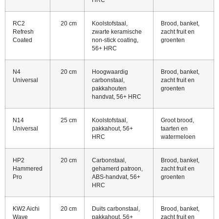
RC2
20 cm
Koolstofstaal,
Brood, banket,
Refresh
zwarte keramische
zacht fruit en
Coated
non-stick coating,
groenten
56+ HRC
N4
20 cm
Hoogwaardig
Brood, banket,
Universal
carbonstaal,
zacht fruit en
pakkahouten
groenten
handvat, 56+ HRC
N14
25 cm
Koolstofstaal,
Groot brood,
Universal
pakkahout, 56+
taarten en
HRC
watermeloen
HP2
20 cm
Carbonstaal,
Brood, banket,
Hammered
gehamerd patroon,
zacht fruit en
Pro
ABS-handvat, 56+
groenten
HRC
KW2 Aichi
20 cm
Duits carbonstaal,
Brood, banket,
Wave
pakkahout, 56+
zacht fruit en