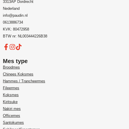
3313AP Dordrecht
Nederland
info@paudin.nl
0613886734
KVK: 80472958
BTW nr: NL003444226B38
Mes type
Broodmes
Chinees Koksmes
Hammes / Trancheermes
Fileermes
Koksmes
Kiritsuke
Nakiri mes
Officemes
Santokumes