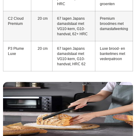
HRC
groenten
C2 Cloud
20 cm
67 lagen Japans
Premium
Premium
damaststaal met
broodmes met
VG10-kern, G10-
damastafwerking
handvat, 62+ HRC
P3 Plume
20 cm
67 lagen Japans
Luxe brood- en
Luxe
damaststaal met
banketmes met
VG10-kern, G10-
vederpatroon
handvat, HRC 62