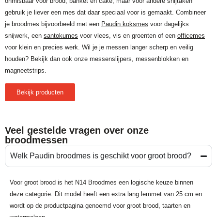
onmisbaar voor brood, banket en cake, maar voor andere snijtaken
gebruik je liever een mes dat daar speciaal voor is gemaakt. Combineer
je broodmes bijvoorbeeld met een
Paudin koksmes
voor dagelijks
snijwerk, een
santokumes
voor vlees, vis en groenten of een
officemes
voor klein en precies werk. Wil je je messen langer scherp en veilig
houden? Bekijk dan ook onze messenslijpers, messenblokken en
magneetstrips.
Bekijk producten
Veel gestelde vragen over onze
broodmessen
Welk Paudin broodmes is geschikt voor groot brood?
Voor groot brood is het N14 Broodmes een logische keuze binnen
deze categorie. Dit model heeft een extra lang lemmet van 25 cm en
wordt op de productpagina genoemd voor groot brood, taarten en