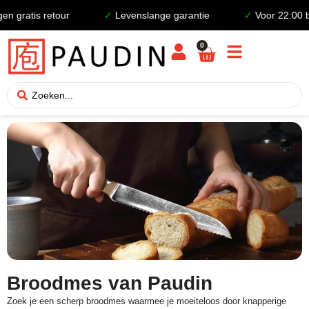
is retour
✓
Levenslange garantie
✓
Voor 22:00 besteld
0
Broodmes van Paudin
Zoek je een scherp broodmes waarmee je moeiteloos door knapperige