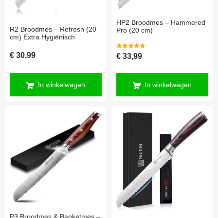
HP2 Broodmes – Hammered
R2 Broodmes – Refresh (20
Pro (20 cm)
cm) Extra Hygiënisch
Gewaardeerd
€
30,99
€
33,99
5.00
uit 5
In winkelwagen
In winkelwagen
P3 Broodmes & Banketmes –