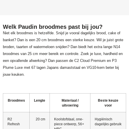
Welk Paudin broodmes past bij jou?
Niet elk broodmes is hetzelfde. Snijd je vooral dagelijks brood, cake of
banket? Dan is een 20 cm broodmes een sterke keuze. Wil je juist grote
broden, taarten of watermeloen snijden? Dan biedt het extra lange N14
broodmes van 25 cm meer bereik en controle. Zoek je luxe, hardheid en
een opvallende afwerking? Dan passen de C2 Cloud Premium en P3
Plume Luxe met 67 lagen Japans damaststaal en VG10-kern beter bij
jouw keuken.
Broodmes
Lengte
Materiaal /
Beste keuze
uitvoering
voor
R2
20 cm
Koolstofstaal, one-
Hygiënisch
Refresh
piece ontwerp, 56+
dagelijks gebruik
HRC