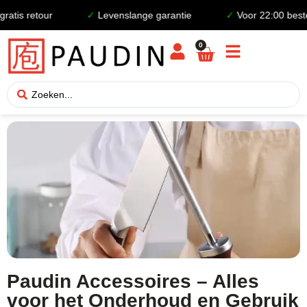
is retour
✓
Levenslange garantie
✓
Voor 22:00 besteld
0
Paudin Accessoires – Alles
voor het Onderhoud en Gebruik