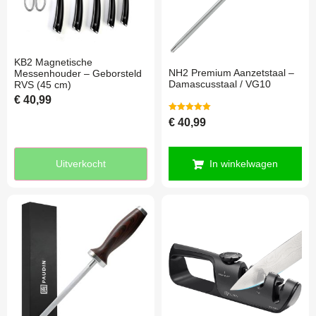
KB2 Magnetische
NH2 Premium Aanzetstaal –
Messenhouder – Geborsteld
Damascusstaal / VG10
RVS (45 cm)
€
40,99
Gewaardeerd
€
40,99
5.00
uit 5
Uitverkocht
In winkelwagen